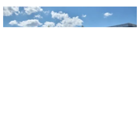
Ford может использовать китайские
технологии для сохранения
конкурентоспособности в Европе